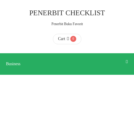
Business
PENERBIT CHECKLIST
Penerbit Buku Favorit
HOME
Cart
0
ABOUT
US
Business
CONTACT
US
FAQ
KATALOG