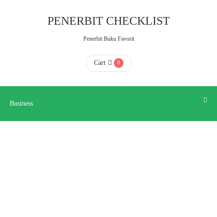
Business
PENERBIT CHECKLIST
Penerbit Buku Favorit
HOME
Cart
0
ABOUT
US
Business
CONTACT
US
FAQ
KATALOG