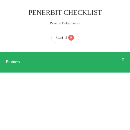
Business
PENERBIT CHECKLIST
Penerbit Buku Favorit
HOME
Cart
0
ABOUT
US
Business
CONTACT
US
FAQ
KATALOG